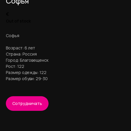
Софья
€
Out of stock
Софья
Возраст: 6 лет
Страна: Россия
Город: Благовещенск
LACHANTAGE
Рост: 122
Размер одежды: 122
Размер обуви: 29-30
Требования к кастингу
Кids от 3 + лет
Сотрудничество
Youthful от 13 + лет
Сотрудничать
Age от 30 + лет
Связаться с нами
Модели девушки
lachantage@gmail.com
Модели парни