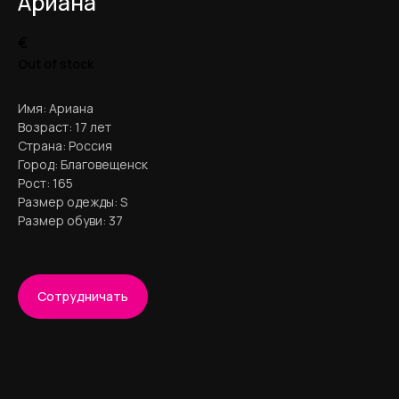
Ариана
€
Out of stock
Имя: Ариана
Возраст: 17 лет
Страна: Россия
Город:
Благовещенск
LACHANTAGE
Рост: 165
Размер одежды: S
Размер обуви: 37
Требования к кастингу
Кids от 3 + лет
Сотрудничество
Youthful от 13 + лет
Сотрудничать
Age от 30 + лет
Связаться с нами
Модели девушки
lachantage@gmail.com
Модели парни
Модели дети