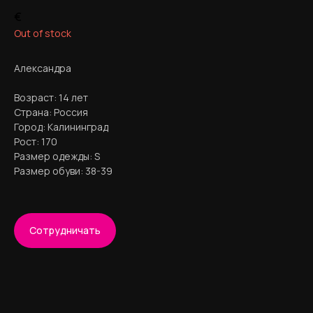
€
Out of stock
Александра
Возраст: 14 лет
Страна: Россия
Город:
Калининград
LACHANTAGE
Рост: 170
Размер одежды: S
Размер обуви: 38-39
Требования к кастингу
Кids от 3 + лет
Сотрудничество
Youthful от 13 + лет
Сотрудничать
Age от 30 + лет
Связаться с нами
Модели девушки
lachantage@gmail.com
Модели парни
Модели дети